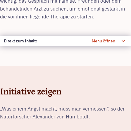
wichtig, das Gespräch mit Familie, Freunden oder dem
behandelnden Arzt zu suchen, um emotional gestärkt in
die vor ihnen liegende Therapie zu starten.
expand_more
Direkt zum Inhalt:
Menu öffnen
Initiative zeigen
„Was einem Angst macht, muss man vermessen", so der
Naturforscher Alexander von Humboldt.