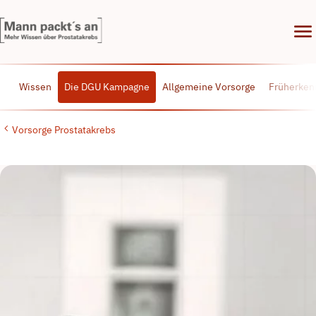
menu
Wissen
Die DGU Kampagne
Allgemeine Vorsorge
Früherken
Vorsorge Prostatakrebs